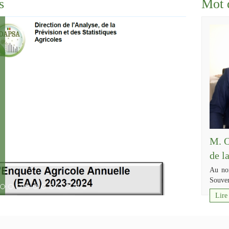
s
Mot 
M. O
de 
Au nom
Souver
Lire 